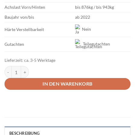
Achslast
Vorn/Hinten
bis 876kg / bis 943kg
Baujahr
von/bis
ab 2022
Nein
Härte Verstellbarkeit
Teilegutachten
Gutachten
Lieferzeit:
ca. 3-5 Werktage
ST Suspensions STX Gewindefahrwerk Toyota GR86/BRZ Menge
IN DEN WARENKORB
BESCHREIBUNG