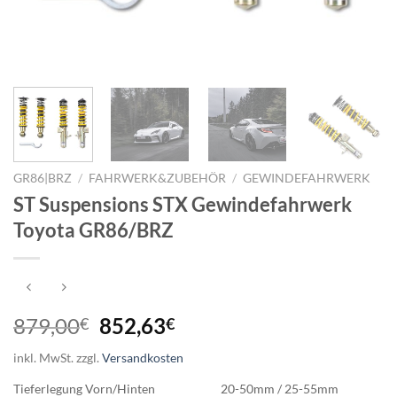
GR86|BRZ
/
FAHRWERK&ZUBEHÖR
/
GEWINDEFAHRWERK
ST Suspensions STX Gewindefahrwerk
Toyota GR86/BRZ
Ursprünglicher
Aktueller
879,00
852,63
€
€
Preis
Preis
inkl. MwSt.
zzgl.
Versandkosten
war:
ist:
879,00€
852,63€.
Tieferlegung
Vorn/Hinten
20-50mm / 25-55mm