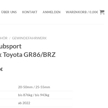
ÜBER UNS
KONTAKT
ANMELDEN
WARENKORB /
0,00
€
EHÖR
/
GEWINDEFAHRWERK
ubsport
k Toyota GR86/BRZ
licher
Aktueller
4
€
Preis
ist:
9€
4.803,04€.
20-50mm / 25-55mm
bis 876kg / bis 943kg
ab 2022