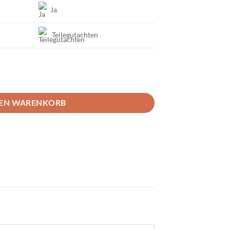
Ja
Teilegutachten
defahrwerk Toyota GR86/BRZ Menge
DEN WARENKORB