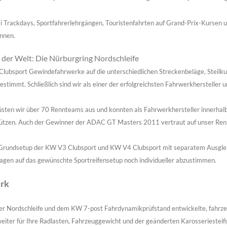
i Trackdays, Sportfahrerlehrgängen, Touristenfahrten auf Grand-Prix-Kursen u
nnen.
e der Welt: Die Nürburgring Nordschleife
Clubsport Gewindefahrwerke auf die unterschiedlichen Streckenbeläge, Steilk
stimmt. Schließlich sind wir als einer der erfolgreichsten Fahrwerkhersteller 
rüsten wir über 70 Rennteams aus und konnten als Fahrwerkhersteller innerha
ützen. Auch der Gewinner der ADAC GT Masters 2011 vertraut auf unser Re
 Grundsetup der KW V3 Clubsport und KW V4 Clubsport mit separatem Ausgleic
wagen auf das gewünschte Sportreifensetup noch individueller abzustimmen.
rk
 der Nordschleife und dem KW 7-post Fahrdynamikprüfstand entwickelte, fahr
weiter für Ihre Radlasten, Fahrzeuggewicht und der geänderten Karosseriesteif