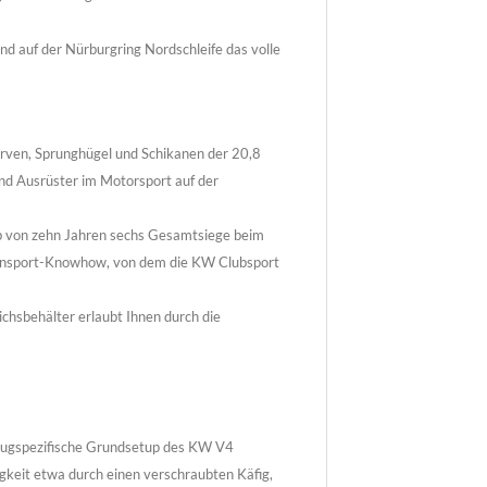
nd auf der Nürburgring Nordschleife das volle
urven, Sprunghügel und Schikanen der 20,8
und Ausrüster im Motorsport auf der
lb von zehn Jahren sechs Gesamtsiege beim
nnsport-Knowhow, von dem die KW Clubsport
hsbehälter erlaubt Ihnen durch die
zeugspezifische Grundsetup des KW V4
igkeit etwa durch einen verschraubten Käfig,