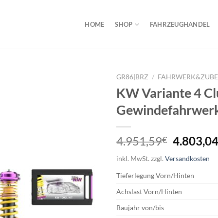
HOME
SHOP
FAHRZEUGHANDEL
GR86|BRZ
/
FAHRWERK&ZUB
KW Variante 4 Cl
Gewindefahrwer
Ursprüng
4.951,59
4.803,0
€
Preis
inkl. MwSt.
zzgl.
Versandkosten
war:
4.951,5
Tieferlegung
Vorn/Hinten
Achslast
Vorn/Hinten
Baujahr
von/bis