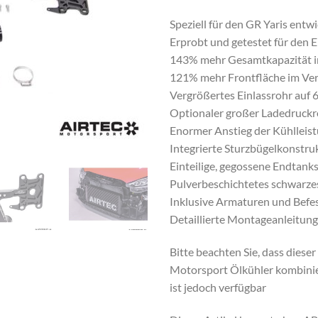
Speziell für den GR Yaris entwi
Erprobt und getestet für den 
143% mehr Gesamtkapazität im
121% mehr Frontfläche im Ver
Vergrößertes Einlassrohr auf
Optionaler großer Ladedruckr
Enormer Anstieg der Kühlleis
Integrierte Sturzbügelkonstru
Einteilige, gegossene Endtank
Pulverbeschichtetes schwarzes
Inklusive Armaturen und Befe
Detaillierte Montageanleitung
Bitte beachten Sie, dass dies
Motorsport Ölkühler kombinie
ist jedoch verfügbar