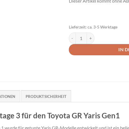
Dieser Artikel kommt ohne A
Lieferzeit:
ca. 3-5 Werktage
Airtec Ladeluftkühler Stage 3 To
IN 
ATIONEN
PRODUKTSICHERHEIT
Stage 3 für den Toyota GR Yaris Gen1
e 1 wurde für getunte Yaris GR-Modelle entwickelt und ist ein bel