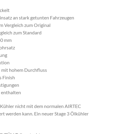
ckelt
Einsatz an stark getunten Fahrzeugen
 Vergleich zum Original
gleich zum Standard
 60 mm
ohrsatz
tung
ktion
s mit hohem Durchfluss
 Finish
stigungen
 enthalten
er Kühler nicht mit dem normalen AIRTEC
rt werden kann. Ein neuer Stage 3 Ölkühler