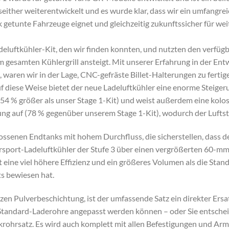
seither weiterentwickelt und es wurde klar, dass wir ein umfangre
ark getunte Fahrzeuge eignet und gleichzeitig zukunftssicher für we
eluftkühler-Kit, den wir finden konnten, und nutzten den verfügb
m gesamten Kühlergrill ansteigt. Mit unserer Erfahrung in der Ent
 waren wir in der Lage, CNC-gefräste Billet-Halterungen zu fertig
uf diese Weise bietet der neue Ladeluftkühler eine enorme Steig
(54 % größer als unser Stage 1-Kit) und weist außerdem eine kol
g auf (78 % gegenüber unserem Stage 1-Kit), wodurch der Lufts
ssenen Endtanks mit hohem Durchfluss, die sicherstellen, dass de
rsport-Ladeluftkühler der Stufe 3 über einen vergrößerten 60-mm
 eine viel höhere Effizienz und ein größeres Volumen als die Stan
ts bewiesen hat.
rzen Pulverbeschichtung, ist der umfassende Satz ein direkter Ers
ie Standard-Laderohre angepasst werden können – oder Sie entsche
rohrsatz. Es wird auch komplett mit allen Befestigungen und Arma