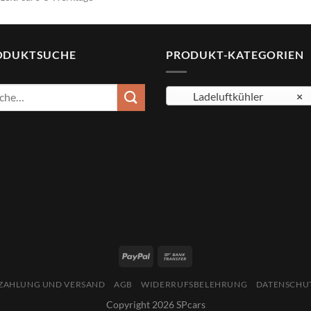
ODUKTSUCHE
PRODUKT-KATEGORIEN
e
Ladeluftkühler
×
:
ZAHLUNG UND VERSAND
AGB
WIDERRUFSBELEHRUNG
DATENSCHU
Copyright 2026 SPcars