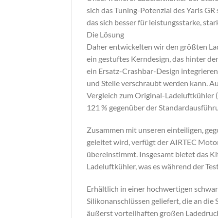
sich das Tuning-Potenzial des Yaris GR 
das sich besser für leistungsstarke, st
Die Lösung
Daher entwickelten wir den größten Lad
ein gestuftes Kerndesign, das hinter de
ein Ersatz-Crashbar-Design integrieren,
und Stelle verschraubt werden kann. A
Vergleich zum Original-Ladeluftkühler 
121 % gegenüber der Standardausführun
Zusammen mit unseren einteiligen, gego
geleitet wird, verfügt der AIRTEC Moto
übereinstimmt. Insgesamt bietet das Kit
Ladeluftkühler, was es während der Tes
Erhältlich in einer hochwertigen schwa
Silikonanschlüssen geliefert, die an d
äußerst vorteilhaften großen Ladedruck