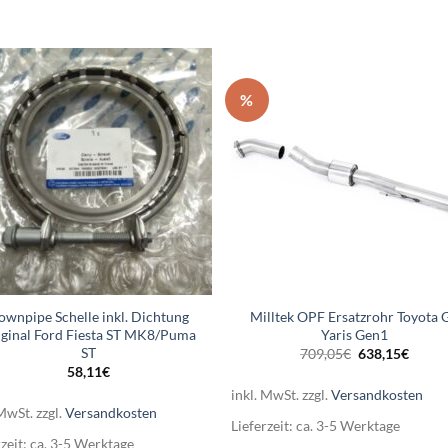
%
ownpipe Schelle inkl. Dichtung
Milltek OPF Ersatzrohr Toyota 
iginal Ford Fiesta ST MK8/Puma
Yaris Gen1
ST
Ursprüngliche
Aktuel
709,05
€
638,15
€
Preis
Preis
58,11
€
war:
ist:
709,05€
638,1
inkl. MwSt.
zzgl.
Versandkosten
 MwSt.
zzgl.
Versandkosten
Lieferzeit:
ca. 3-5 Werktage
rzeit:
ca. 3-5 Werktage