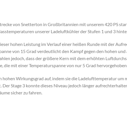
trecke von Snetterton in Großbritannien mit unserem 420 PS st
asstemperaturen unserer Ladeluftkühler der Stufen 1 und 3 hinte
 dieser hohen Leistung im Verlauf einer heißen Runde mit der Aufre
Spanne von 15 Grad verdeutlicht den Kampf gegen den hohen und
 Zahlen jedoch, dass der größere Kern mit dem erhöhten Luftdurch
te, die mit einer Temperaturspanne von nur 5 Grad hervorgehoben
en hohen Wirkungsgrad auf, indem sie die Ladelufttemperatur um 
 Der Stage 3 konnte dieses Niveau jedoch länger aufrechterhalte
äume sicher zu fahren.