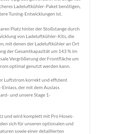
icheres Ladeluftkühler-Paket benötigen,
itere Tuning-Entwicklungen ist.
aren Platz hinter der Stoßstange durch
wicklung von Ladeluftkühler-Kits, die
en, mit denen der Ladeluftkühler an Ort
erung der Gesamtkapazität um 143 % im
ossale Vergrößerung der Frontfläche um
trom optimal genutzt werden kann.
r Luftstrom korrekt und effizient
-Einlass, der mit dem Auslass
dard- und unsere Stage 1-
atz und wird komplett mit Pro Hoses-
iden sich für unseren optionalen und
turen sowie einer detaillierten