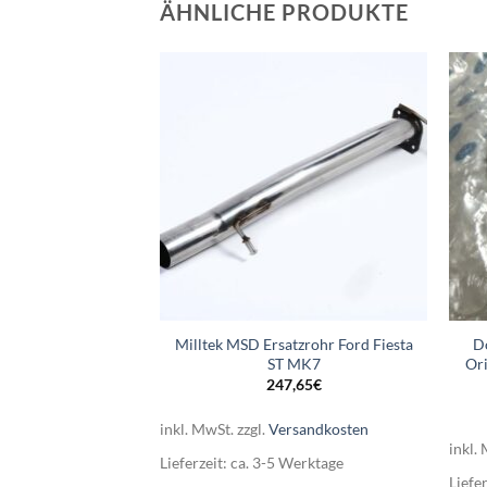
ÄHNLICHE PRODUKTE
Milltek MSD Ersatzrohr Ford Fiesta
D
erbinder 60-76mm
ST MK7
Or
,51
€
247,65
€
rsandkosten
inkl. MwSt.
zzgl.
Versandkosten
Werktage
inkl.
Lieferzeit:
ca. 3-5 Werktage
Liefe