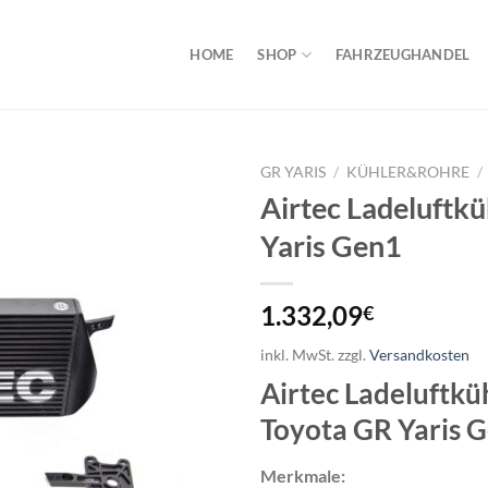
HOME
SHOP
FAHRZEUGHANDEL
GR YARIS
/
KÜHLER&ROHRE
/
Airtec Ladeluftkü
Yaris Gen1
1.332,09
€
inkl. MwSt.
zzgl.
Versandkosten
Airtec Ladeluftküh
Toyota GR Yaris 
Merkmale: