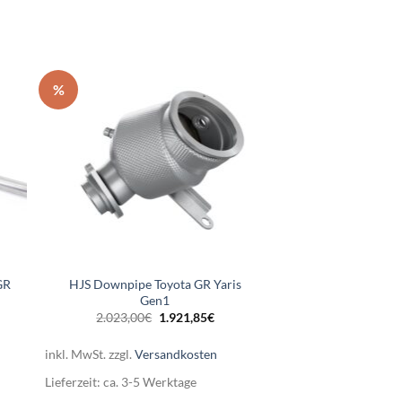
%
GR
HJS Downpipe Toyota GR Yaris
Gen1
r
ler
Ursprünglicher
Aktueller
2.023,00
€
1.921,85
€
Preis
Preis
war:
ist:
5€.
2.023,00€
1.921,85€.
inkl. MwSt.
zzgl.
Versandkosten
Lieferzeit:
ca. 3-5 Werktage