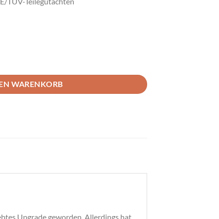
BE/TÜV-Teilegutachten
yota GR Yaris Gen1 Menge
DEN WARENKORB
iebtes Upgrade geworden. Allerdings hat