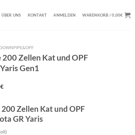
ÜBER UNS
KONTAKT
ANMELDEN
WARENKORB /
0,00
€
DOWNPIPE&OPF
 200 Zellen Kat und OPF
 Yaris Gen1
licher
Aktueller
3
€
Preis
ist:
 200 Zellen Kat und OPF
3€
1.636,23€.
yota GR Yaris
oll)