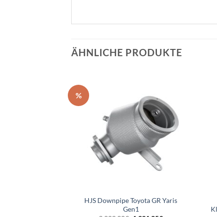
ÄHNLICHE PRODUKTE
%
ipe Kat und OPF
HJS Downpipe Toyota GR Yaris
a GR Yaris Gen1
Gen1
K