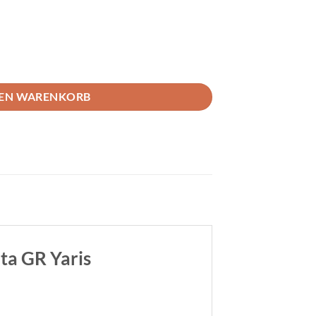
 und OPF Ersatz Toyota GR Yaris Gen1 Menge
DEN WARENKORB
ta GR Yaris