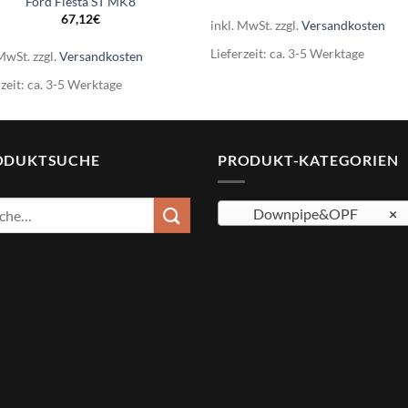
Ford Fiesta ST MK8
67,12
€
inkl. MwSt.
zzgl.
Versandkosten
Lieferzeit:
ca. 3-5 Werktage
 MwSt.
zzgl.
Versandkosten
rzeit:
ca. 3-5 Werktage
ODUKTSUCHE
PRODUKT-KATEGORIEN
e
Downpipe&OPF
×
: