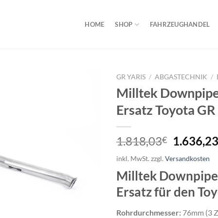
HOME
SHOP
FAHRZEUGHANDEL
GR YARIS
/
ABGASTECHNIK
/
Milltek Downpipe
Ersatz Toyota GR
Ursprüng
1.818,03
1.636,2
€
Preis
inkl. MwSt.
zzgl.
Versandkosten
war:
Milltek Downpipe
1.818,0
Ersatz für den To
Rohrdurchmesser:
76mm (3 Z