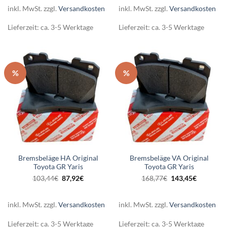
64,80€
61,56€.
78,41€
74,49€.
inkl. MwSt.
zzgl.
Versandkosten
inkl. MwSt.
zzgl.
Versandkosten
Lieferzeit:
ca. 3-5 Werktage
Lieferzeit:
ca. 3-5 Werktage
%
%
Bremsbeläge HA Original
Bremsbeläge VA Original
Toyota GR Yaris
Toyota GR Yaris
Ursprünglicher
Aktueller
Ursprünglicher
Aktueller
103,44
€
87,92
€
168,77
€
143,45
€
Preis
Preis
Preis
Preis
war:
ist:
war:
ist:
103,44€
87,92€.
168,77€
143,45€.
inkl. MwSt.
zzgl.
Versandkosten
inkl. MwSt.
zzgl.
Versandkosten
Lieferzeit:
ca. 3-5 Werktage
Lieferzeit:
ca. 3-5 Werktage