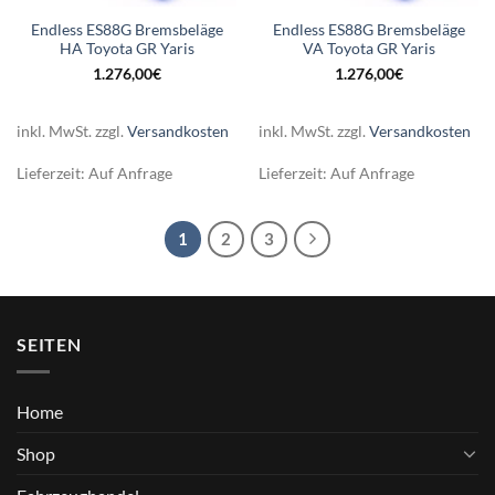
Endless ES88G Bremsbeläge
Endless ES88G Bremsbeläge
HA Toyota GR Yaris
VA Toyota GR Yaris
1.276,00
€
1.276,00
€
inkl. MwSt.
zzgl.
Versandkosten
inkl. MwSt.
zzgl.
Versandkosten
Lieferzeit:
Auf Anfrage
Lieferzeit:
Auf Anfrage
1
2
3
SEITEN
Home
Shop