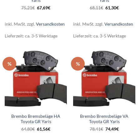
Yaris
Yaris
Ursprünglicher
Aktueller
Ursprünglicher
Aktueller
75,21
€
67,69
€
68,11
€
61,30
€
Preis
Preis
Preis
Preis
war:
ist:
war:
ist:
75,21€
67,69€.
68,11€
61,30€.
inkl. MwSt.
zzgl.
Versandkosten
inkl. MwSt.
zzgl.
Versandkosten
Lieferzeit:
ca. 3-5 Werktage
Lieferzeit:
ca. 3-5 Werktage
%
%
Brembo Bremsbeläge HA
Brembo Bremsbeläge VA
Toyota GR Yaris
Toyota GR Yaris
Ursprünglicher
Aktueller
Ursprünglicher
Aktueller
64,80
€
61,56
€
78,41
€
74,49
€
Preis
Preis
Preis
Preis
war:
ist:
war:
ist: