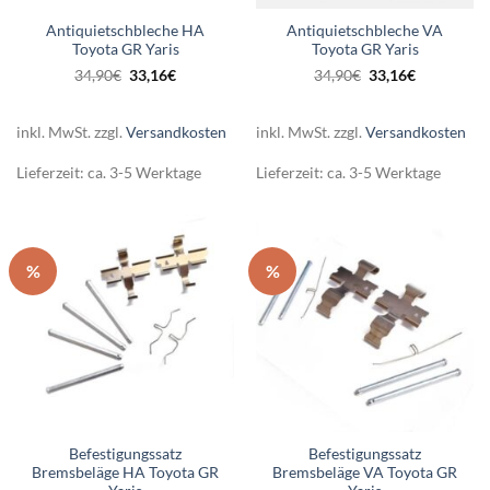
Antiquietschbleche HA
Antiquietschbleche VA
Toyota GR Yaris
Toyota GR Yaris
Ursprünglicher
Aktueller
Ursprünglicher
Aktueller
34,90
€
33,16
€
34,90
€
33,16
€
Preis
Preis
Preis
Preis
war:
ist:
war:
ist:
34,90€
33,16€.
34,90€
33,16€.
inkl. MwSt.
zzgl.
Versandkosten
inkl. MwSt.
zzgl.
Versandkosten
Lieferzeit:
ca. 3-5 Werktage
Lieferzeit:
ca. 3-5 Werktage
%
%
Befestigungssatz
Befestigungssatz
Bremsbeläge HA Toyota GR
Bremsbeläge VA Toyota GR