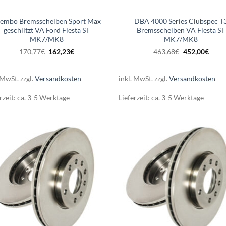
embo Bremsscheiben Sport Max
DBA 4000 Series Clubspec T
geschlitzt VA Ford Fiesta ST
Bremsscheiben VA Fiesta ST
MK7/MK8
MK7/MK8
Ursprünglicher
Aktueller
Ursprünglich
Aktue
170,77
€
162,23
€
463,68
€
452,00
€
Preis
Preis
Preis
Preis
war:
ist:
war:
ist:
170,77€
162,23€.
463,68€
452,0
 MwSt.
zzgl.
Versandkosten
inkl. MwSt.
zzgl.
Versandkosten
rzeit:
ca. 3-5 Werktage
Lieferzeit:
ca. 3-5 Werktage