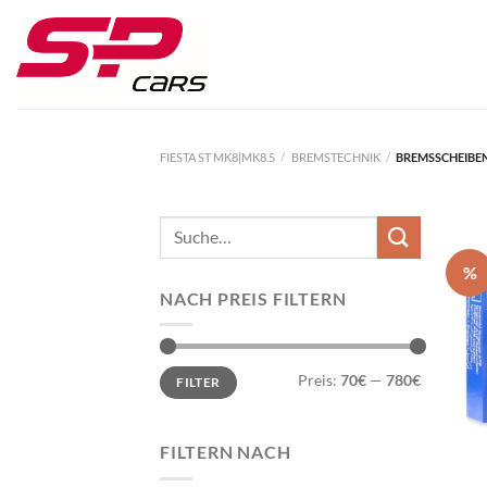
Zum
Inhalt
springen
FIESTA ST MK8|MK8.5
/
BREMSTECHNIK
/
BREMSSCHEIBE
Suche
nach:
%
NACH PREIS FILTERN
Min.
Max.
Preis:
70€
—
780€
FILTER
Preis
Preis
FILTERN NACH