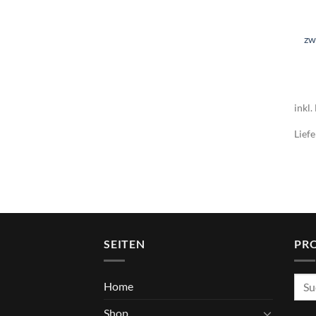
zw
inkl.
Liefe
SEITEN
PR
Such
Home
nach
Shop