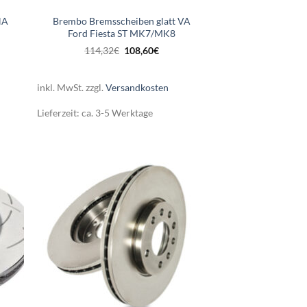
HA
Brembo Bremsscheiben glatt VA
Ford Fiesta ST MK7/MK8
er
ler
Ursprünglicher
Aktueller
114,32
€
108,60
€
Preis
Preis
war:
ist:
.
114,32€
108,60€.
inkl. MwSt.
zzgl.
Versandkosten
Lieferzeit:
ca. 3-5 Werktage