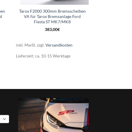
ben
Tarox F2000 300mm Bremsscheiben
rd
VA für Tarox Bremsanlage Ford
Fiesta ST MK7/MK8
383,00
€
inkl. MwSt.
zzgl.
Versandkosten
Lieferzeit:
ca. 10-15 Werktage