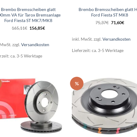
Brembo Bremsscheiben glatt
Brembo Bremsscheiben glatt 
00mm VA für Tarox Bremsanlage
Ford Fiesta ST MK8
Ford Fiesta ST MK7/MK8
Ursprünglich
Aktuel
75,37
€
71,60
€
Preis
Preis
Ursprünglicher
Aktueller
165,11
€
156,85
€
war:
ist:
Preis
Preis
75,37€
71,60€
war:
ist:
inkl. MwSt.
zzgl.
Versandkosten
165,11€
156,85€.
 MwSt.
zzgl.
Versandkosten
Lieferzeit:
ca. 3-5 Werktage
rzeit:
ca. 3-5 Werktage
%