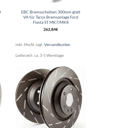
3
EBC Bremsscheiben 300mm glatt
VA für Tarox Bremsanlage Ford
Fiesta ST MK7/MK8
er
ller
262,84
€
0€.
inkl. MwSt.
zzgl.
Versandkosten
Lieferzeit:
ca. 3-5 Werktage