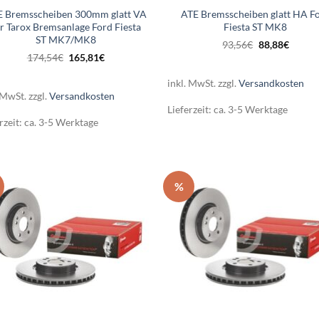
E Bremsscheiben 300mm glatt VA
ATE Bremsscheiben glatt HA F
r Tarox Bremsanlage Ford Fiesta
Fiesta ST MK8
ST MK7/MK8
Ursprünglich
Aktuel
93,56
€
88,88
€
Preis
Preis
Ursprünglicher
Aktueller
174,54
€
165,81
€
war:
ist:
Preis
Preis
93,56€
88,88€
war:
ist:
inkl. MwSt.
zzgl.
Versandkosten
174,54€
165,81€.
 MwSt.
zzgl.
Versandkosten
Lieferzeit:
ca. 3-5 Werktage
rzeit:
ca. 3-5 Werktage
%