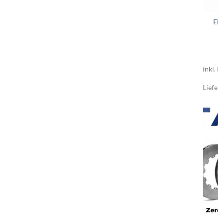
E
inkl.
Liefe