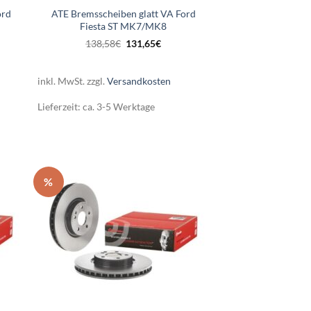
ord
ATE Bremsscheiben glatt VA Ford
Fiesta ST MK7/MK8
er
ler
Ursprünglicher
Aktueller
138,58
€
131,65
€
Preis
Preis
war:
ist:
.
138,58€
131,65€.
inkl. MwSt.
zzgl.
Versandkosten
Lieferzeit:
ca. 3-5 Werktage
%