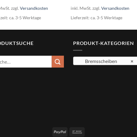
war:
ist:
130,21€
110,6
 MwSt.
zzgl.
Versandkosten
inkl. MwSt.
zzgl.
Versandkosten
rzeit:
ca. 3-5 Werktage
Lieferzeit:
ca. 3-5 Werktage
ODUKTSUCHE
PRODUKT-KATEGORIEN
e
Bremsscheiben
×
: