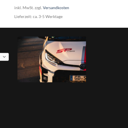
8€.
inkl. MwSt.
zzgl.
Versandkosten
Lieferzeit:
ca. 3-5 Werktage