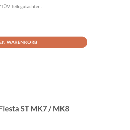
/TÜV-Teilegutachten.
 geschlitzt VA Ford Fiesta ST MK7/MK8 Menge
DEN WARENKORB
 Fiesta ST MK7 / MK8