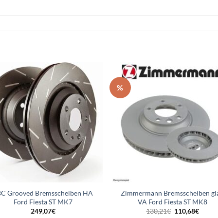
%
BC Grooved Bremsscheiben HA
Zimmermann Bremsscheiben gla
Ford Fiesta ST MK7
VA Ford Fiesta ST MK8
Ursprüngliche
Aktuel
249,07
€
130,21
€
110,68
€
Preis
Preis