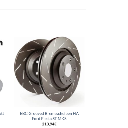
tt
EBC Grooved Bremsscheiben HA
Ford Fiesta ST MK8
r
ler
213,94
€