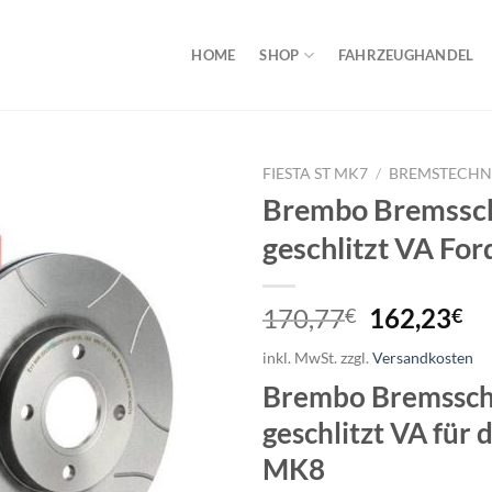
HOME
SHOP
FAHRZEUGHANDEL
FIESTA ST MK7
/
BREMSTECHN
Brembo Bremssch
geschlitzt VA Fo
Ursprüngl
Ak
170,77
162,23
€
€
Preis
Pr
inkl. MwSt.
zzgl.
Versandkosten
war:
ist
Brembo Bremssch
170,77€
16
geschlitzt VA für 
MK8