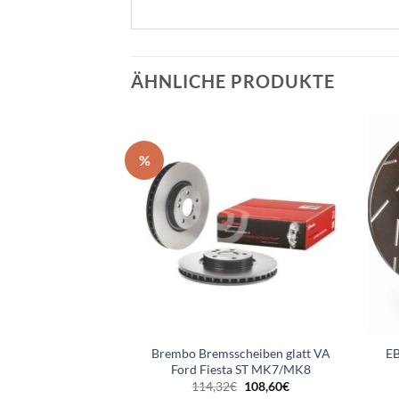
ÄHNLICHE PRODUKTE
%
cheiben glatt HA
Brembo Bremsscheiben glatt VA
E
sta ST MK8
Ford Fiesta ST MK7/MK8
Ursprünglicher
Aktueller
Ursprünglicher
Aktueller
€
71,60
€
114,32
€
108,60
€
Preis
Preis
Preis
Preis