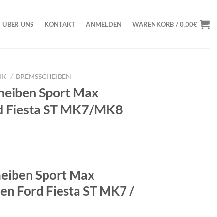
ÜBER UNS
KONTAKT
ANMELDEN
WARENKORB /
0,00
€
IK
/
BREMSSCHEIBEN
eiben Sport Max
rd Fiesta ST MK7/MK8
icher
tueller
eis
:
eiben Sport Max
2,23€.
den Ford Fiesta ST MK7 /