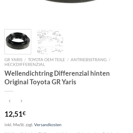
GR YARIS
/
TOYOTA OEM TEILE
/
ANTRIEBSSTRANG
/
HECKDIFFERENZIAL
Wellendichtring Differenzial hinten
Original Toyota GR Yaris
12,51
€
inkl. MwSt.
zzgl.
Versandkosten