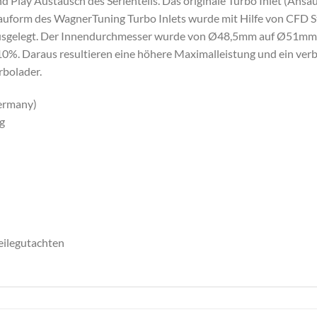
d Play Austausch des Serienteils. Das originale Turbo Inlet (Ansau
 Bauform des WagnerTuning Turbo Inlets wurde mit Hilfe von CFD 
sgelegt. Der Innendurchmesser wurde von Ø48,5mm auf Ø51mm ve
%. Daraus resultieren eine höhere Maximalleistung und ein verb
rbolader.
Germany)
g
eilegutachten