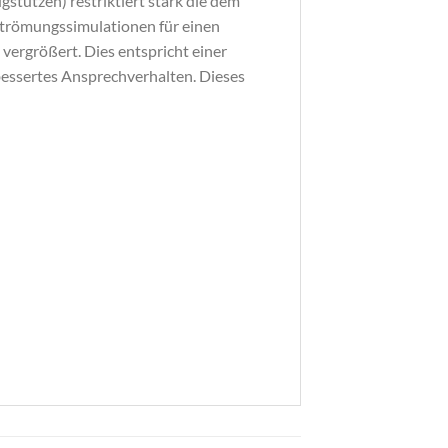
gstutzen) restriktiert stark die dem
Strömungssimulationen für einen
rgrößert. Dies entspricht einer
essertes Ansprechverhalten. Dieses