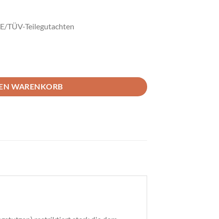
BE/TÜV-Teilegutachten
a GR Yaris Menge
DEN WARENKORB