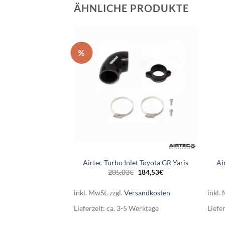
ÄHNLICHE PRODUKTE
%
Airtec Turbo Inlet Toyota GR Yaris
Ai
Ursprünglicher
Aktueller
205,03
€
184,53
€
Preis
Preis
war:
ist:
205,03€
184,53€.
inkl. MwSt.
zzgl.
Versandkosten
inkl.
Lieferzeit:
ca. 3-5 Werktage
Liefe