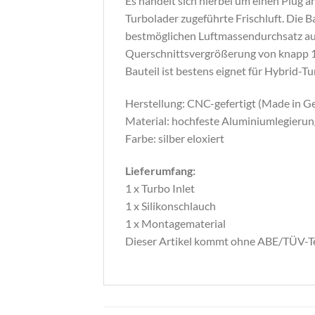
Es handelt sich hierbei um einen Plug an
Turbolader zugeführte Frischluft. Die
bestmöglichen Luftmassendurchsatz au
Querschnittsvergrößerung von knapp 10
Bauteil ist bestens eignet für Hybrid-Tu
Herstellung: CNC-gefertigt (Made in 
Material: hochfeste Aluminiumlegierun
Farbe: silber eloxiert
Lieferumfang:
1 x Turbo Inlet
1 x Silikonschlauch
1 x Montagematerial
Dieser Artikel kommt ohne ABE/TÜV-T