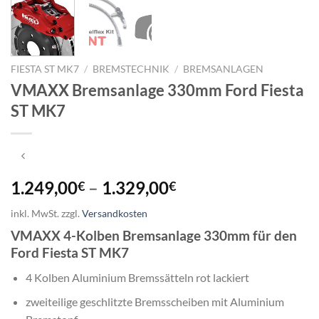
FIESTA ST MK7
/
BREMSTECHNIK
/
BREMSANLAGEN
VMAXX Bremsanlage 330mm Ford Fiesta
ST MK7
1.249,00
–
1.329,00
€
€
inkl. MwSt.
zzgl.
Versandkosten
VMAXX 4-Kolben Bremsanlage 330mm für den
Ford Fiesta ST MK7
4 Kolben Aluminium Bremssätteln rot lackiert
zweiteilige geschlitzte Bremsscheiben mit Aluminium