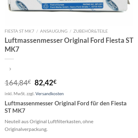
FIESTA ST MK7
/
ANSAUGUNG
/
ZUBEHÖR&TEILE
Luftmassenmesser Original Ford Fiesta ST
MK7
Ursprünglicher
Aktueller
164,84
82,42
€
€
Preis
Preis
inkl. MwSt.
zzgl.
Versandkosten
war:
ist:
Luftmassenmesser Original Ford für den Fiesta
164,84€
82,42€.
ST MK7
Neuteil aus Original Luftfilterkasten, ohne
Originalverpackung.