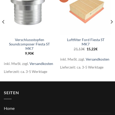
Verschlussstopfen
Luftfilter Ford Fiesta ST
Soundcomposer Fiesta ST
MK7
MK7
Ursprünglicher
Aktueller
21,13
€
15,22
€
Preis
Preis
9,90
€
war:
ist:
21,13€
15,22€.
inkl. MwSt.
zzgl.
Versandkosten
inkl. MwSt.
zzgl.
Versandkosten
Lieferzeit:
ca. 3-5 Werktage
Lieferzeit:
ca. 3-5 Werktage
SEITEN
Home