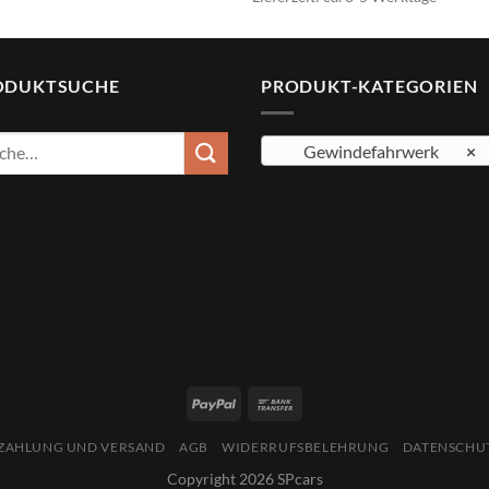
ODUKTSUCHE
PRODUKT-KATEGORIEN
e
Gewindefahrwerk
×
:
ZAHLUNG UND VERSAND
AGB
WIDERRUFSBELEHRUNG
DATENSCHU
Copyright 2026 SPcars