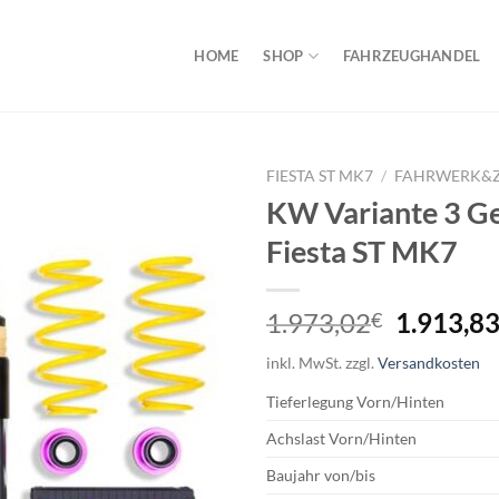
HOME
SHOP
FAHRZEUGHANDEL
FIESTA ST MK7
/
FAHRWERK&
KW Variante 3 G
Fiesta ST MK7
Ursprüng
1.973,02
1.913,8
€
Preis
inkl. MwSt.
zzgl.
Versandkosten
war:
1.973,0
Tieferlegung
Vorn/Hinten
Achslast
Vorn/Hinten
Baujahr
von/bis