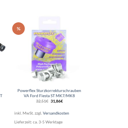
%
Powerflex Sturzkorrekturschrauben
ST
VA Ford Fiesta ST MK7/MK8
Ursprünglicher
Aktueller
32,51
€
31,86
€
Preis
Preis
r
ler
war:
ist:
32,51€
31,86€.
inkl. MwSt.
zzgl.
Versandkosten
3€.
Lieferzeit:
ca. 3-5 Werktage