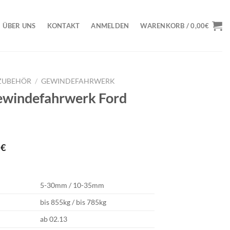
ÜBER UNS
KONTAKT
ANMELDEN
WARENKORB /
0,00
€
ZUBEHÖR
/
GEWINDEFAHRWERK
ewindefahrwerk Ford
licher
Aktueller
3
€
Preis
ist:
2€
1.913,83€.
5-30mm / 10-35mm
bis 855kg / bis 785kg
ab 02.13