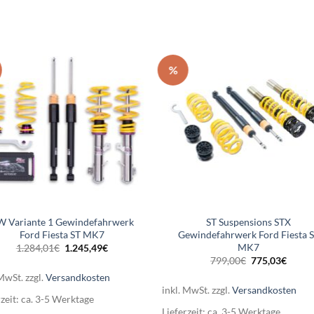
%
 Variante 1 Gewindefahrwerk
ST Suspensions STX
Ford Fiesta ST MK7
Gewindefahrwerk Ford Fiesta 
MK7
Ursprünglicher
Aktueller
1.284,01
€
1.245,49
€
Preis
Preis
Ursprüngliche
Aktuel
799,00
€
775,03
€
war:
ist:
Preis
Preis
1.284,01€
1.245,49€.
 MwSt.
zzgl.
Versandkosten
war:
ist:
799,00€
775,0
inkl. MwSt.
zzgl.
Versandkosten
rzeit:
ca. 3-5 Werktage
Lieferzeit:
ca. 3-5 Werktage