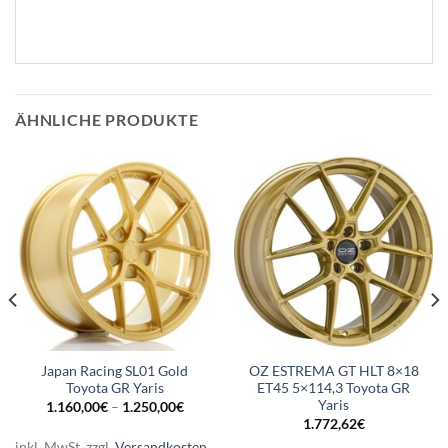
ÄHNLICHE PRODUKTE
Japan Racing SL01 Gold
OZ ESTREMA GT HLT 8×18
Toyota GR Yaris
ET45 5×114,3 Toyota GR
Yaris
1.160,00
€
–
1.250,00
€
1.772,62
€
inkl. MwSt.
zzgl.
Versandkosten