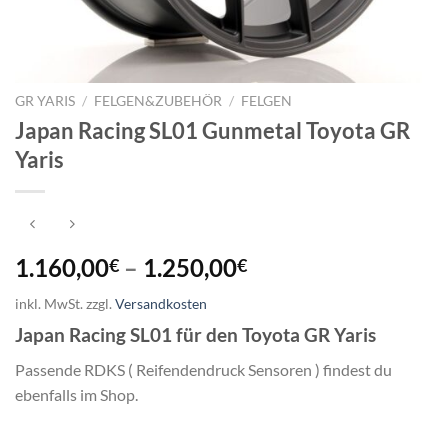
GR YARIS
/
FELGEN&ZUBEHÖR
/
FELGEN
Japan Racing SL01 Gunmetal Toyota GR
Yaris
1.160,00
–
1.250,00
€
€
inkl. MwSt.
zzgl.
Versandkosten
Japan Racing SL01 für den Toyota GR Yaris
Passende RDKS ( Reifendendruck Sensoren ) findest du
ebenfalls im Shop.