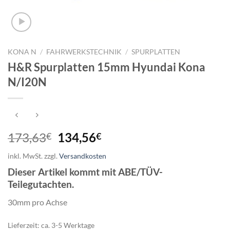
KONA N
/
FAHRWERKSTECHNIK
/
SPURPLATTEN
H&R Spurplatten 15mm Hyundai Kona
N/I20N
Ursprünglicher
Aktueller
173,63
134,56
€
€
Preis
Preis
inkl. MwSt.
zzgl.
Versandkosten
war:
ist:
Dieser Artikel kommt mit ABE/TÜV-
173,63€
134,56€.
Teilegutachten.
30mm pro Achse
Lieferzeit:
ca. 3-5 Werktage