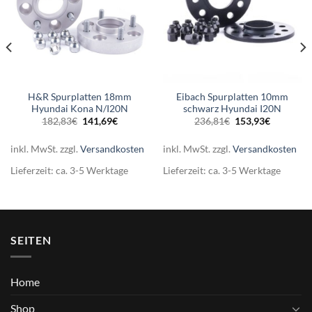
H&R Spurplatten 18mm
Eibach Spurplatten 10mm
Hyundai Kona N/I20N
schwarz Hyundai I20N
Ursprünglicher
Aktueller
Ursprünglicher
Aktueller
182,83
€
141,69
€
236,81
€
153,93
€
Preis
Preis
Preis
Preis
er
war:
ist:
war:
ist:
182,83€
141,69€.
236,81€
153,93€.
inkl. MwSt.
zzgl.
Versandkosten
inkl. MwSt.
zzgl.
Versandkosten
.
Lieferzeit:
ca. 3-5 Werktage
Lieferzeit:
ca. 3-5 Werktage
SEITEN
Home
Shop