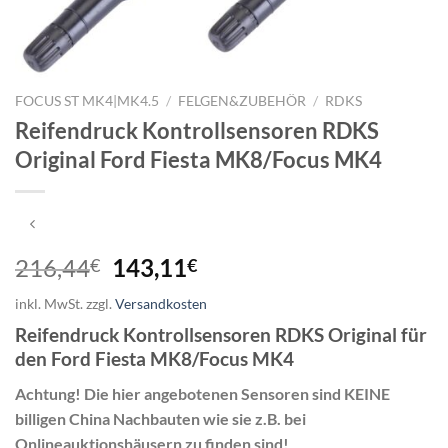
FOCUS ST MK4|MK4.5
/
FELGEN&ZUBEHÖR
/
RDKS
Reifendruck Kontrollsensoren RDKS
Original Ford Fiesta MK8/Focus MK4
Ursprünglicher
Aktueller
216,44
143,11
€
€
Preis
Preis
inkl. MwSt.
zzgl.
Versandkosten
war:
ist:
Reifendruck Kontrollsensoren RDKS Original für
216,44€
143,11€.
den Ford Fiesta MK8/Focus MK4
Achtung! Die hier angebotenen Sensoren sind KEINE
billigen China Nachbauten wie sie z.B. bei
Onlineauktionshäusern zu finden sind!