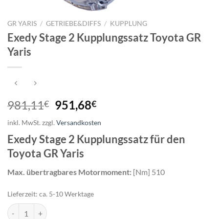
GR YARIS
/
GETRIEBE&DIFFS
/
KUPPLUNG
Exedy Stage 2 Kupplungssatz Toyota GR
Yaris
Ursprünglicher
Aktueller
981,11
951,68
€
€
Preis
Preis
inkl. MwSt.
zzgl.
Versandkosten
war:
ist:
Exedy Stage 2 Kupplungssatz für den
981,11€
951,68€.
Toyota GR Yaris
Max. übertragbares Motormoment:
[Nm] 510
Lieferzeit:
ca. 5-10 Werktage
Exedy Stage 2 Kupplungssatz Toyota GR Yaris Menge