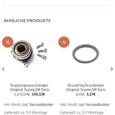
ÄHNLICHE PRODUKTE
%
%
Kupplungsausrücklager
Druckring Druckplatte
Original Toyota GR Yaris
Original Toyota GR Yaris
Ursprünglicher
Aktueller
Ursprünglicher
Aktueller
1.143,59
€
592,13
€
6,32
€
5,37
€
Preis
Preis
Preis
Preis
war:
ist:
war:
ist:
1.143,59€
592,13€.
6,32€
5,37€.
inkl. MwSt.
zzgl.
Versandkosten
inkl. MwSt.
zzgl.
Versandkosten
Lieferzeit:
ca. 3-5 Werktage
Lieferzeit:
ca. 3-5 Werktage