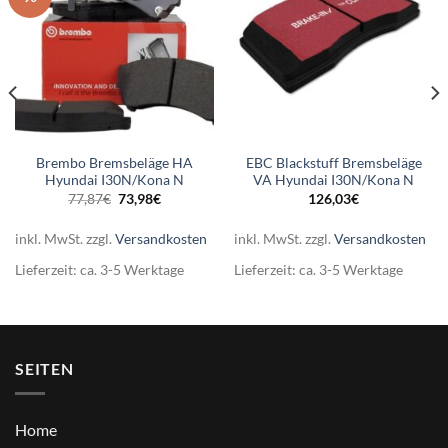
Brembo Bremsbeläge HA
EBC Blackstuff Bremsbeläge
Hyundai I30N/Kona N
VA Hyundai I30N/Kona N
Ursprünglicher
Aktueller
77,87
€
73,98
€
126,03
€
Preis
Preis
war:
ist:
77,87€
73,98€.
inkl. MwSt.
zzgl.
Versandkosten
inkl. MwSt.
zzgl.
Versandkosten
Lieferzeit:
ca. 3-5 Werktage
Lieferzeit:
ca. 3-5 Werktage
SEITEN
Home