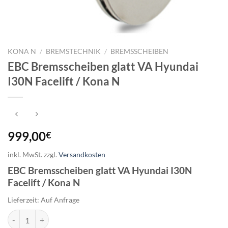
KONA N
/
BREMSTECHNIK
/
BREMSSCHEIBEN
EBC Bremsscheiben glatt VA Hyundai
I30N Facelift / Kona N
999,00
€
inkl. MwSt.
zzgl.
Versandkosten
EBC Bremsscheiben glatt VA Hyundai I30N
Facelift / Kona N
Lieferzeit:
Auf Anfrage
EBC Bremsscheiben glatt VA Hyundai I30N Facelift / Kona N Menge