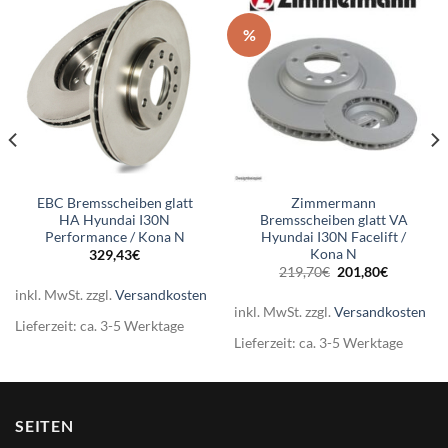
%
EBC Bremsscheiben glatt
Zimmermann
HA Hyundai I30N
Bremsscheiben glatt VA
Performance / Kona N
Hyundai I30N Facelift /
Kona N
329,43
€
er
Ursprünglicher
Aktueller
219,70
€
201,80
€
Preis
Preis
inkl. MwSt.
zzgl.
Versandkosten
war:
ist:
.
219,70€
201,80€.
inkl. MwSt.
zzgl.
Versandkosten
Lieferzeit:
ca. 3-5 Werktage
Lieferzeit:
ca. 3-5 Werktage
SEITEN