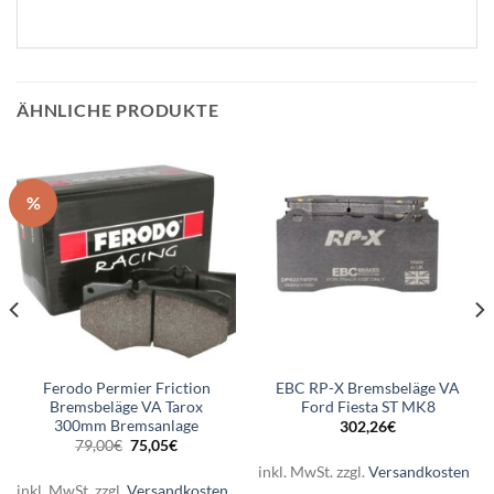
ÄHNLICHE PRODUKTE
%
Ferodo Permier Friction
EBC RP-X Bremsbeläge VA
Bremsbeläge VA Tarox
Ford Fiesta ST MK8
300mm Bremsanlage
302,26
€
Ursprünglicher
Aktueller
79,00
€
75,05
€
Preis
Preis
inkl. MwSt.
zzgl.
Versandkosten
war:
ist:
79,00€
75,05€.
inkl. MwSt.
zzgl.
Versandkosten