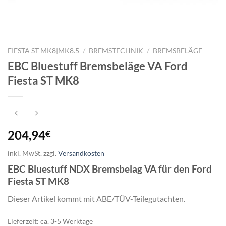
FIESTA ST MK8|MK8.5
/
BREMSTECHNIK
/
BREMSBELÄGE
EBC Bluestuff Bremsbeläge VA Ford
Fiesta ST MK8
204,94
€
inkl. MwSt.
zzgl.
Versandkosten
EBC Bluestuff NDX Bremsbelag VA für den Ford
Fiesta ST MK8
Dieser Artikel kommt mit ABE/TÜV-Teilegutachten.
Lieferzeit:
ca. 3-5 Werktage