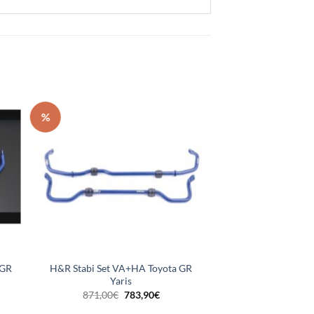
%
 GR
H&R Stabi Set VA+HA Toyota GR
Yaris
Ursprünglicher
Aktueller
871,00
€
783,90
€
Preis
Preis
war:
ist: