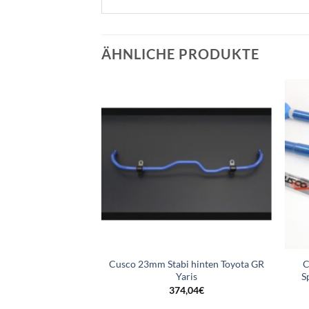
ÄHNLICHE PRODUKTE
Cusco 23mm Stabi hinten Toyota GR
C
Toyota GR Yaris
Yaris
S
Ursprünglicher
Aktueller
€
405,00
€
Preis
Preis
374,04
€
war:
ist:
450,00€
405,00€.
rsandkosten