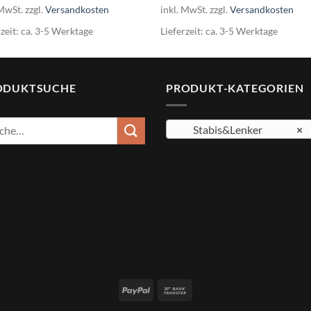
 MwSt.
zzgl.
Versandkosten
inkl. MwSt.
zzgl.
Versandkosten
rzeit:
ca. 3-5 Werktage
Lieferzeit:
ca. 3-5 Werktage
ODUKTSUCHE
PRODUKT-KATEGORIEN
e
Stabis&Lenker
×
: