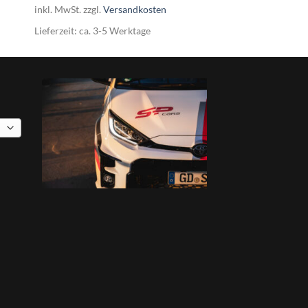
871,00€
783,90€.
inkl. MwSt.
zzgl.
Versandkosten
Lieferzeit:
ca. 3-5 Werktage