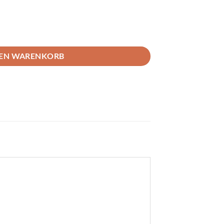
ota GR Yaris Menge
DEN WARENKORB