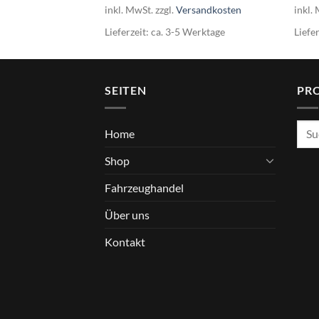
inkl. MwSt.
zzgl.
Versandkosten
inkl.
Werktage
Lieferzeit:
ca. 3-5 Werktage
Liefe
SEITEN
PR
Such
Home
nach
Shop
Fahrzeughandel
Über uns
Kontakt