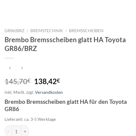
GR86|BRZ
/
BREMSTECHNIK
/
BREMSSCHEIBEN
Brembo Bremsscheiben glatt HA Toyota
GR86/BRZ
Ursprünglicher
Aktueller
145,70
138,42
€
€
Preis
Preis
inkl. MwSt.
zzgl.
Versandkosten
war:
ist:
Brembo Bremsscheiben glatt HA für den Toyota
145,70€
138,42€.
GR86
Lieferzeit:
ca. 3-5 Werktage
Brembo Bremsscheiben glatt HA Toyota GR86/BRZ Menge